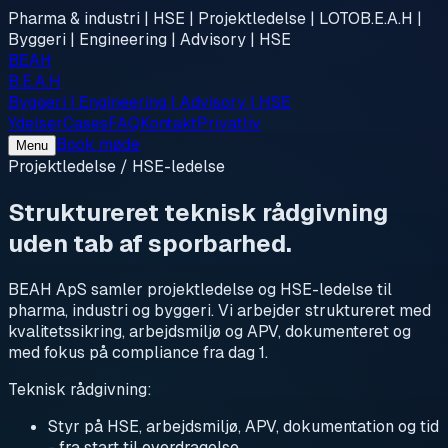
Pharma & industri | HSE | Projektledelse | LOTO
B.E.A.H |
Byggeri | Engineering | Advisory | HSE
BEAH
B.E.A.H
Byggeri | Engineering | Advisory | HSE
Ydelser
Cases
FAQ
Kontakt
Privatliv
Book møde
Menu
Projektledelse / HSE-ledelse
Struktureret teknisk rådgivning
uden tab af sporbarhed.
BEAH ApS samler projektledelse og HSE-ledelse til
pharma, industri og byggeri. Vi arbejder struktureret med
kvalitetssikring, arbejdsmiljø og APV, dokumenteret og
med fokus på compliance fra dag 1.
Teknisk rådgivning:
Styr på HSE, arbejdsmiljø, APV, dokumentation og tid
- fra start til overdragelse.