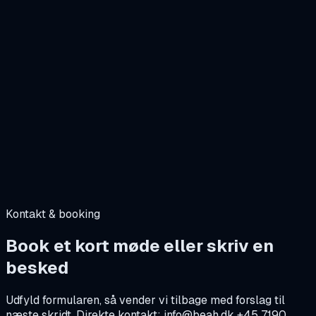
RAMS og kemiske RAMS, review og implementering
Arbejdsmiljø, APV, risikovurderinger og safety walks
HSE-audits, observationslogs, LOTO-planlægning og
opfølgning
Ulykkesundersøgelse og rapportering, gap-analyser
Kontakt & booking
Book et kort møde eller skriv en
besked
Udfyld formularen, så vender vi tilbage med forslag til
næste skridt. Direkte kontakt: info@beah.dk +45 7190