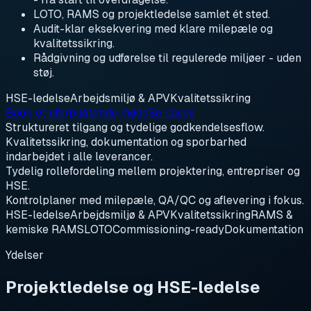
LOTO, RAMS og projektledelse samlet ét sted.
Audit-klar eksekvering med klare milepæle og
kvalitetssikring.
Rådgivning og udførelse til regulerede miljøer - uden
støj.
HSE-ledelse
Arbejdsmiljø & APV
Kvalitetssikring
Book et uforpligtende møde
Se cases
Struktureret tilgang og tydelige godkendelsesflow.
Kvalitetssikring, dokumentation og sporbarhed
indarbejdet i alle leverancer.
Tydelig rollefordeling mellem projektering, entrepriser og
HSE.
Kontrolplaner med milepæle, QA/QC og aflevering i fokus.
HSE-ledelse
Arbejdsmiljø & APV
Kvalitetssikring
RAMS &
kemiske RAMS
LOTO
Commissioning-ready
Dokumentation
Ydelser
Projektledelse og HSE-ledelse