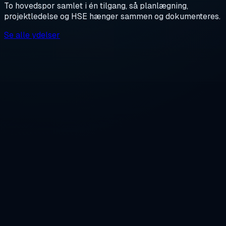
To hovedspor samlet i én tilgang, så planlægning,
projektledelse og HSE hænger sammen og dokumenteres.
Se alle ydelser
Planlægning og koordinering af entrepriser og
installationer
Kontrolplaner, milepælsoverblik og risikolog
Kvalitetssikring og dokumentationsstyring:
svejserapporter, certifikater, as-built
BIM og 2D/3D-tegningsstyring eller modellering
Økonomistyring og change control